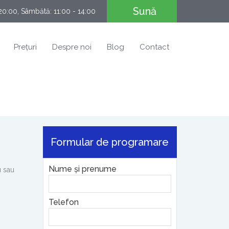
Sună
- 20:00, Sâmbătă: 11:00 - 14:00
Prețuri
Despre noi
Blog
Contact
Formular de programare
Nume și prenume
u sau
Telefon