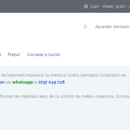
Luni - Vineri: 11:00 
Aparate dentare
t
Prețuri
Coroane și lucrări
lan de tratament împreună cu medicul nostru specialist contactază-ne
on
sau
whatsapp
la
0757 049 728
funcție de materialul ales, fie că vorbim de metalo-ceramică, zirconi