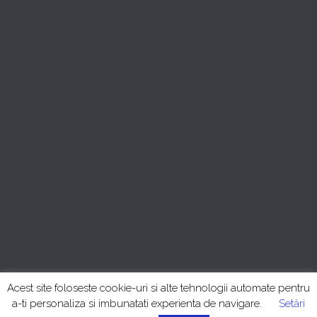
Politica de confidențialitate
Termeni și Condiții
+40 757.049.728
Acest site foloseste cookie-uri si alte tehnologii automate pentru
a-ti personaliza si imbunatati experienta de navigare.
Setări