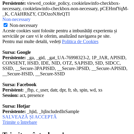
Persistente:
viewed_cookie_policy, cookielawinfo-checkbox-
necessary, cookielawinfo-checkbox-non-necessary, pCEHmfYqM-
_K, CAkHRhZY, CDOzoNJfeQTI
Non-necessary
Non-necessary
Aceste cookies sunt folosite pentru a imbunătăți experienta și
serviciile pe care vi le oferim, analizând navigarea pe site.
Pentru mai multe detalii, vedeți
Politica de Cookies
Sursa: Google
Persistente:
_ga, _gid, _gat_UA-76998323-2, 1P_JAR, APISID,
CONSENT, HSID, IDE, NID, OTZ, SAPISID, SID, SIDCC,
SSID, __Secure-3PAPISID, __Secure-3PSID, __Secure-APISID,
__Secure-HSID, __Secure-SSID
Sursa: Facebook
Persistent:
_fbp, c_user, datr, dpr, fr, sb, spin, wd, xs
Session:
act, presence
Sursa: Hotjar
Persistente:
_hjid, _hjIncludedInSample
SALVEAZĂ ȘI ACCEPTĂ
Trimite o întrebare