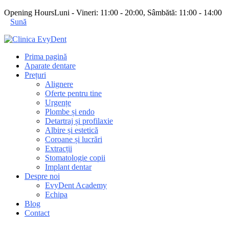
Opening Hours
Luni - Vineri: 11:00 - 20:00, Sâmbătă: 11:00 - 14:00
Sună
Prima pagină
Aparate dentare
Prețuri
Alignere
Oferte pentru tine
Urgențe
Plombe și endo
Detartraj și profilaxie
Albire și estetică
Coroane și lucrări
Extracții
Stomatologie copii
Implant dentar
Despre noi
EvyDent Academy
Echipa
Blog
Contact