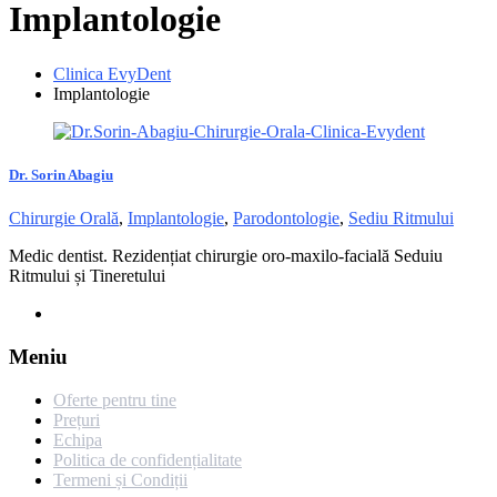
Implantologie
Clinica EvyDent
Implantologie
Dr. Sorin Abagiu
Chirurgie Orală
,
Implantologie
,
Parodontologie
,
Sediu Ritmului
Medic dentist. Rezidențiat chirurgie oro-maxilo-facială Seduiu
Ritmului și Tineretului
Meniu
Oferte pentru tine
Prețuri
Echipa
Politica de confidențialitate
Termeni și Condiții