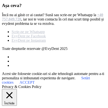
Așa ceva?
Încă nu ai găsit ce ai cautat? Sună sau scrie-ne pe Whatsapp la
+40
757.049.728
, iar noi te vom contacta în cel mai scurt timp posibil și
evydent problema ta se va rezolva.
Scrie-ne pe Whatsapp
EvyDent pe Facebook
EvyDent pe Instagram
Toate drepturile rezervate @EvyDent 2025
Acest site foloseste cookie-uri si alte tehnologii automate pentru a-ti
personaliza si imbunatati experienta de navigare.
Setări
cookies
ACCEPT
Privacy & Cookies Policy
Închide